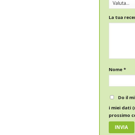
La tua rec
Nome
*
Do il m
i miei dati 
prossimo 