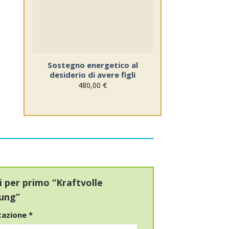
blocco
note
Sostegno energetico al
desiderio di avere figli
480,00
€
i per primo “Kraftvolle
nung”
utazione
*