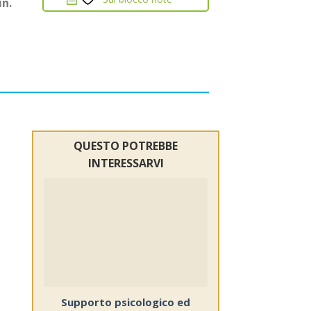
in.
QUESTO POTREBBE
INTERESSARVI
Sul
blocco
note
Supporto psicologico ed