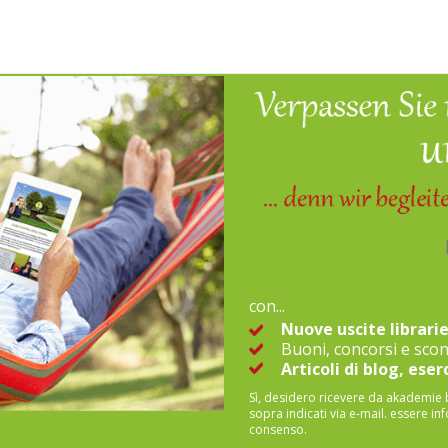
con...
Nuove uscite librarie
Buoni, concorsi e scon
Articoli di blog, eser
Sì, desidero ricevere da akademie 
sopra indicati via e-mail.
essere in
consenso.