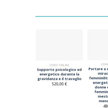
Sul
blocco
note
CORS
CORSI ONLINE
Portare a 
Supporto psicologico ed
mirac
energetico durante la
femminilit
gravidanza e il travaglio
energet
520,00
€
donne e
femmini
mestr
meno
48