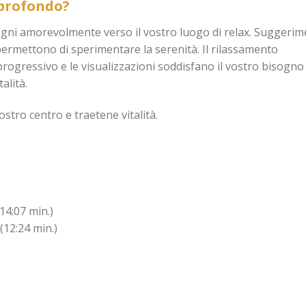
 profondo?
agni amorevolmente verso il vostro luogo di relax. Suggerim
permettono di sperimentare la serenità. Il rilassamento
rogressivo e le visualizzazioni soddisfano il vostro bisogno 
alità.
stro centro e traetene vitalità.
14:07 min.)
(12:24 min.)