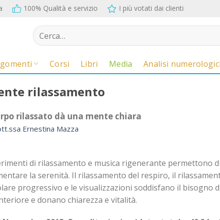
a
100% Qualità e servizio
I più votati dai clienti
Cerca:
rgomenti
Corsi
Libri
Media
Analisi numerologi
ente rilassamento
rpo rilassato dà una mente chiara
tt.ssa Ernestina Mazza
rimenti di rilassamento e musica rigenerante permettono d
entare la serenità. Il rilassamento del respiro, il rilassamen
are progressivo e le visualizzazioni soddisfano il bisogno d
nteriore e donano chiarezza e vitalità.