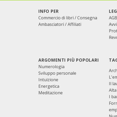
INFO PER
LEG
Commercio di libri / Consegna
AG
Ambasciatori / Affiliati
Avvi
Prot
Revo
ARGOMENTI PIÙ POPOLARI
TA
Numerologia
Arch
Sviluppo personale
L'e
Intuizione
Il l
Energetica
Alta
Meditazione
I b
For
emp
Num