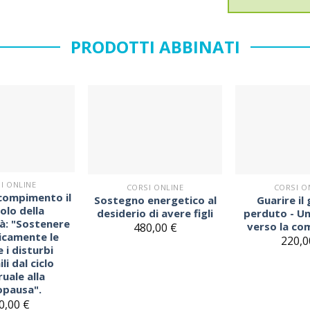
PRODOTTI ABBINATI
Sul
Sul
blocco
blocco
note
note
I ONLINE
CORSI ONLINE
CORSI O
compimento il
Sostegno energetico al
Guarire il
olo della
desiderio di avere figli
perduto - U
à: "Sostenere
verso la co
480,00
€
icamente le
220,
 i disturbi
li dal ciclo
uale alla
pausa".
0,00
€