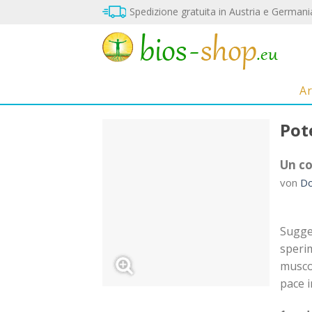
Vai
Spedizione gratuita in Austria e Germani
al
contenuto
A
Pot
Un co
von
Do
Sul
blocco
note
Sugge
sperim
muscol
pace i