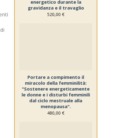
energetico durante la
gravidanza e il travaglio
enti
520,00
€
di
Sul
blocco
note
Portare a compimento il
miracolo della femminilità:
"Sostenere energeticamente
le donne e i disturbi femminili
dal ciclo mestruale alla
menopausa".
480,00
€
Sul