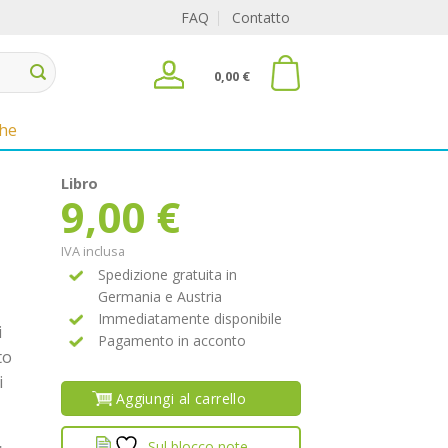
FAQ
Contatto
0,00
€
che
Libro
9,00
€
IVA inclusa
Spedizione gratuita in
Germania e Austria
Immediatamente disponibile
i
Pagamento in acconto
to
i
Aggiungi al carrello
Sul blocco note