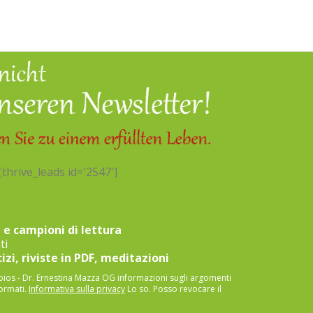
270,00
€
[thrive_leads id='2547']
 e campioni di lettura
ti
cizi, riviste in PDF, meditazioni
bios - Dr. Ernestina Mazza OG informazioni sugli argomenti
formati.
Informativa sulla privacy
Lo so. Posso revocare il