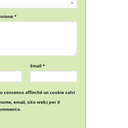
ensione
*
Email
*
io consenso affinché un cookie salvi
(nome, email, sito web) per il
commento.