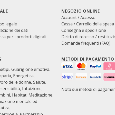
ALE
NEGOZIO ONLINE
B
Account / Accesso
so legale
Cassa
/
Carrello della spesa
ezione dei dati
Consegna e spedizione
ca per i prodotti digitali
Diritto di recesso / restituz
Domande frequenti (FAQ)
G
METODI DI PAGAMENTO
etipi
Guarigione emotiva
mpatia
Energetica
avoro delle donne
Salute
 sensibilità
Intuizione
Nota sui metodi di pagame
ambini
Habitat
Meditazione
mazione mentale ed
atica
erologia
Partnership