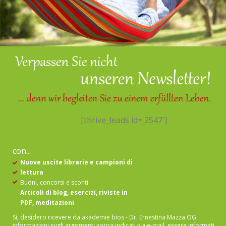
[thrive_leads id='2547']
con...
Nuove uscite librarie e campioni di
lettura
Buoni, concorsi e sconti
Articoli di blog, esercizi, riviste in
PDF, meditazioni
Sì, desidero ricevere da akademie bios - Dr. Ernestina Mazza OG
informazioni sugli argomenti sopra indicati via e-mail.
essere informati.