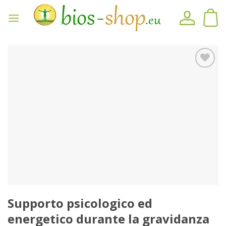
Vai
al
contenuto
Sul
blocco
note
Supporto psicologico ed
energetico durante la gravidanza