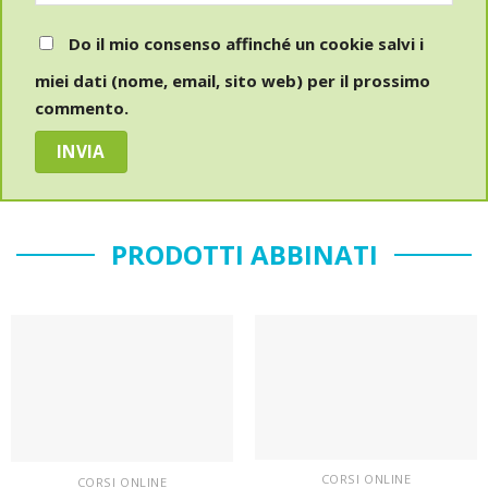
Do il mio consenso affinché un cookie salvi i
miei dati (nome, email, sito web) per il prossimo
commento.
PRODOTTI ABBINATI
Sul
Sul
blocco
blocco
note
note
CORSI ONLINE
CORSI ONLINE