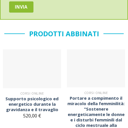
PRODOTTI ABBINATI
Sul
Sul
blocco
blocco
note
note
CORSI ONLINE
CORSI ONLINE
Portare a compimento il
Supporto psicologico ed
miracolo della femminilità:
energetico durante la
"Sostenere
gravidanza e il travaglio
energeticamente le donne
520,00
€
e i disturbi femminili dal
ciclo mestruale alla