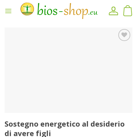
Vai
al
contenuto
Sul
blocco
note
Sostegno energetico al desiderio
di avere figli