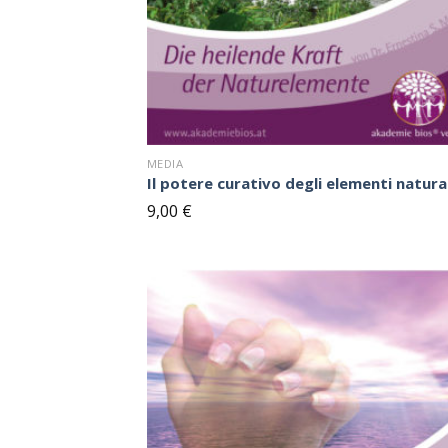
MEDIA
Il potere curativo degli elementi natural
9,00
€
S
bl
n