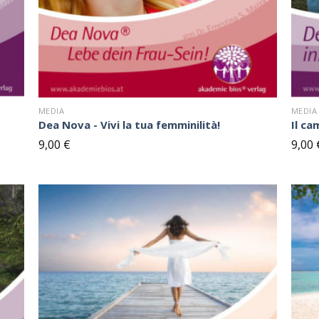
MEDIA
MEDIA
Dea Nova - Vivi la tua femminilità!
Il ca
9,00
€
9,00
ul
Sul
occo
blocco
ote
note