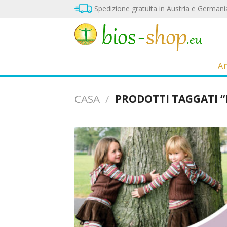
Vai
Spedizione gratuita in Austria e Germani
al
contenuto
A
CASA
/
PRODOTTI TAGGATI 
S
bl
n