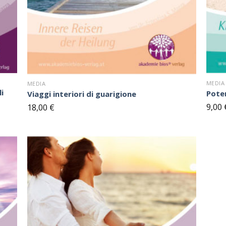
MEDIA
MEDIA
i
Pote
Viaggi interiori di guarigione
9,00
18,00
€
ul
Sul
occo
blocco
ote
note