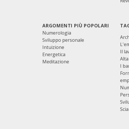
Revo
ARGOMENTI PIÙ POPOLARI
TA
Numerologia
Arch
Sviluppo personale
L'e
Intuizione
Il l
Energetica
Alta
Meditazione
I b
For
emp
Num
Per
Svi
Sci