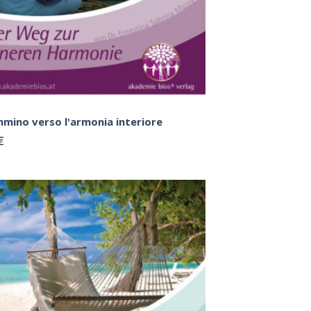
mmino verso l'armonia interiore
€
Sul
blocco
note