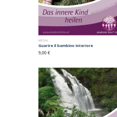
MEDIA
Guarire il bambino interiore
9,00
€
S
bl
n