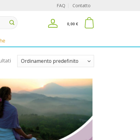
FAQ
Contatto
0,00
€
che
ultati
Sul
blocco
note