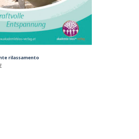
nte rilassamento
€