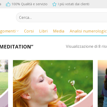
a
100% Qualità e servizio
I più votati dai clienti
Cerca:
rgomenti
Corsi
Libri
Media
Analisi numerologi
“MEDITATION”
Visualizzazione di 8 ris
ul
Sul
occo
blocco
ote
note