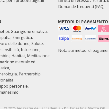
ca per i prodotti digitali
Diritto di recesso / restituz
Domande frequenti (FAQ)
G
METODI DI PAGAMENTO
etipi
Guarigione emotiva
mpatia
Energetica
avoro delle donne
Salute
 sensibilità
Intuizione
Nota sui metodi di pagame
ambini
Habitat
Meditazione
mazione mentale ed
atica
erologia
Partnership
sonalità
luppo personale
amanesimo
© 2026
biografia dell'accademia - Dr. Ernestina Mazza OG