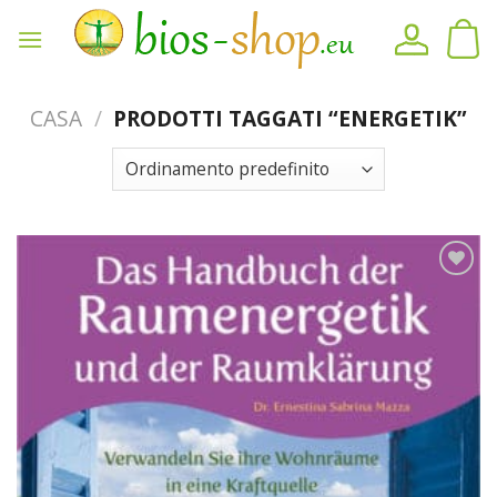
Vai
al
contenuto
CASA
/
PRODOTTI TAGGATI “ENERGETIK”
Sul
blocco
note