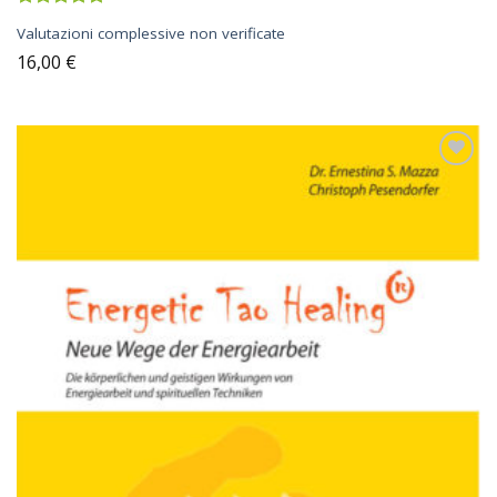
Valutato
Valutazioni complessive non verificate
4.89
su 5
16,00
€
Sul
blocco
note