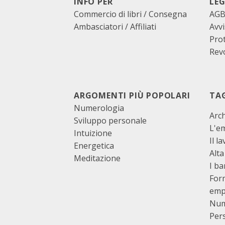
INFO PER
LEG
Commercio di libri / Consegna
AG
Ambasciatori / Affiliati
Avvi
Prot
Revo
ARGOMENTI PIÙ POPOLARI
TA
Numerologia
Arch
Sviluppo personale
L'e
Intuizione
Il l
Energetica
Alta
Meditazione
I b
For
emp
Num
Per