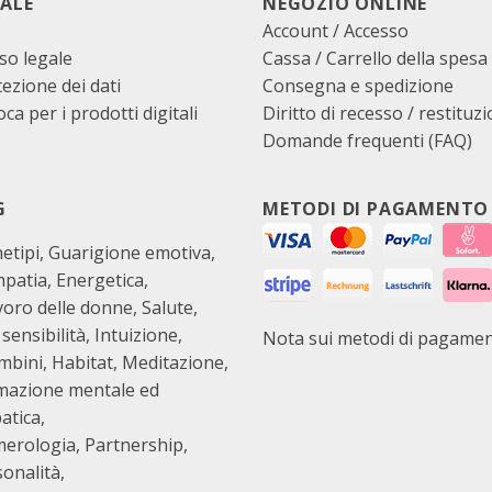
ALE
NEGOZIO ONLINE
B
Account / Accesso
so legale
Cassa
/
Carrello della spesa
ezione dei dati
Consegna e spedizione
ca per i prodotti digitali
Diritto di recesso / restituz
Domande frequenti (FAQ)
G
METODI DI PAGAMENTO
etipi
Guarigione emotiva
mpatia
Energetica
avoro delle donne
Salute
 sensibilità
Intuizione
Nota sui metodi di pagame
ambini
Habitat
Meditazione
mazione mentale ed
atica
erologia
Partnership
sonalità