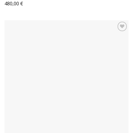
480,00
€
Sul
blocco
note