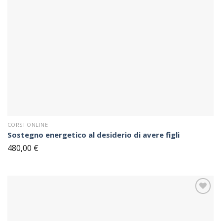
Sul
blocco
note
CORSI ONLINE
Sostegno energetico al desiderio di avere figli
480,00
€
Sul