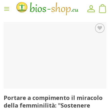
Vai
al
contenuto
Sul
blocco
note
Portare a compimento il miracolo
della femminilità: "Sostenere