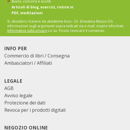
Buoni, concorsi e sconti
Articoli di blog, esercizi, riviste in
PDF, meditazioni
Sì, desidero ricevere da akademie bios - Dr. Ernestina Mazza OG
informazioni sugli argomenti sopra indicati via e-mail.
essere informati.
Informativa sulla privacy
Lo so. Posso revocare il consenso.
INFO PER
Commercio di libri / Consegna
Ambasciatori / Affiliati
LEGALE
AGB
Avviso legale
Protezione dei dati
Revoca per i prodotti digitali
NEGOZIO ONLINE