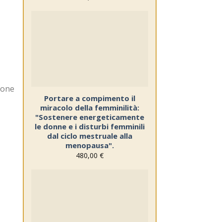
Sul
blocco
note
zione
Portare a compimento il
miracolo della femminilità:
"Sostenere energeticamente
le donne e i disturbi femminili
dal ciclo mestruale alla
menopausa".
480,00
€
Sul
blocco
note