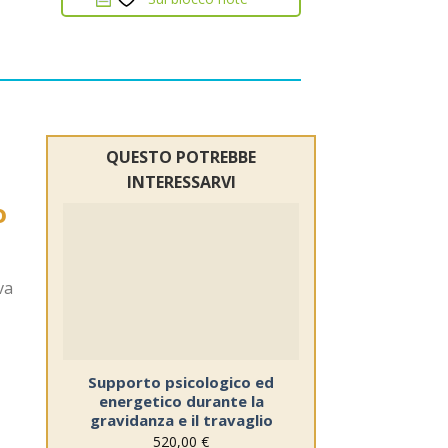
QUESTO POTREBBE
INTERESSARVI
o
Sul
blocco
note
va
Supporto psicologico ed
energetico durante la
gravidanza e il travaglio
520,00
€