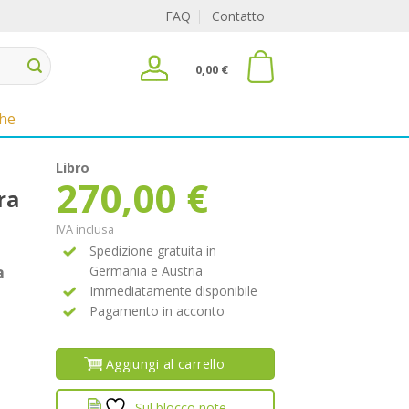
FAQ
Contatto
0,00
€
che
Libro
270,00
€
ra
IVA inclusa
Spedizione gratuita in
a
Germania e Austria
Immediatamente disponibile
Pagamento in acconto
Aggiungi al carrello
Sul blocco note