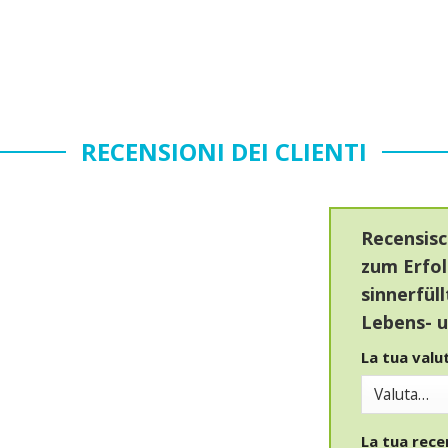
RECENSIONI DEI CLIENTI
Recensisc
zum Erfol
sinnerfül
Lebens- u
La tua val
La tua rec