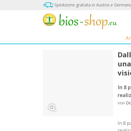
Vai
Spedizione gratuita in Austria e Germani
al
contenuto
A
Dall
una
visi
Sul
blocco
In 8 
note
reali
von
Do
In 8 p
realiz