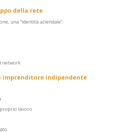
ppo della rete
one, una "identità aziendale".
al network
me imprenditore indipendente
a
 proprio lavoro
cato