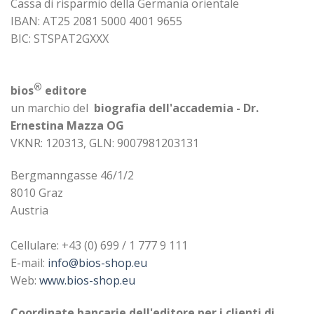
Cassa di risparmio della Germania orientale
IBAN: AT25 2081 5000 4001 9655
BIC: STSPAT2GXXX
®
bios
editore
un marchio del
biografia dell'accademia - Dr.
Ernestina Mazza OG
VKNR: 120313, GLN: 9007981203131
Bergmanngasse 46/1/2
8010 Graz
Austria
Cellulare: +43 (0) 699 / 1 777 9 111
E-mail:
info@bios-shop.eu
Web:
www.bios-shop.eu
Coordinate bancarie dell'editore per i clienti di