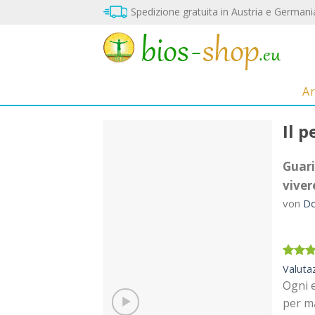
Vai
Spedizione gratuita in Austria e Germani
al
contenuto
A
Il 
Guari
viver
Sul
von
Do
blocco
note
Valutat
21
Valuta
4.90
s
Ogni e
su bas
recensi
per ma