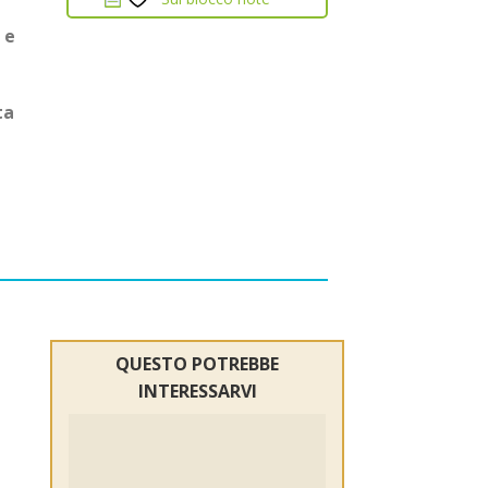
 e
ta
QUESTO POTREBBE
INTERESSARVI
Sul
blocco