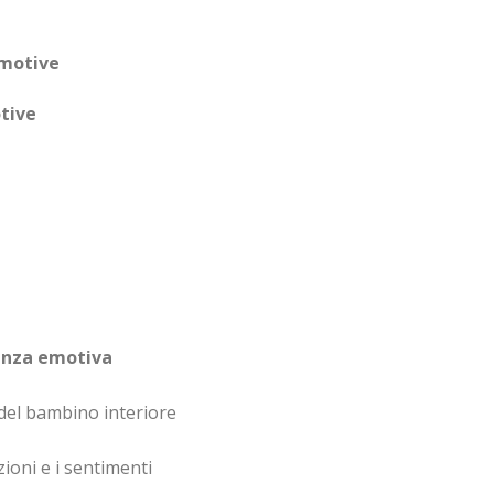
emotive
otive
denza emotiva
 del bambino interiore
ioni e i sentimenti