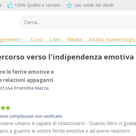
a
100% Qualità e servizio
I più votati dai clienti
Cerca:
rgomenti
Corsi
Libri
Media
Analisi numerologi
percorso verso l'indipendenza emotiva
re le ferite emotive e
e relazioni appaganti
tt.ssa Ernestina Mazza
o
zioni complessive non verificate
u 5
ssere umano è capace di relazionarsi - Questo libro vi guid
e di
oni
no a guarire le vostre ferite emotive e ad avere relazioni