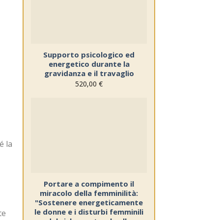
note
Supporto psicologico ed
energetico durante la
gravidanza e il travaglio
520,00
€
Sul
blocco
note
é la
Portare a compimento il
miracolo della femminilità:
"Sostenere energeticamente
le donne e i disturbi femminili
te