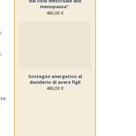
dal ciclo mestruale alla
menopausa".
480,00
€
a
Sul
blocco
note
o
Sostegno energetico al
desiderio di avere figli
480,00
€
ito
e