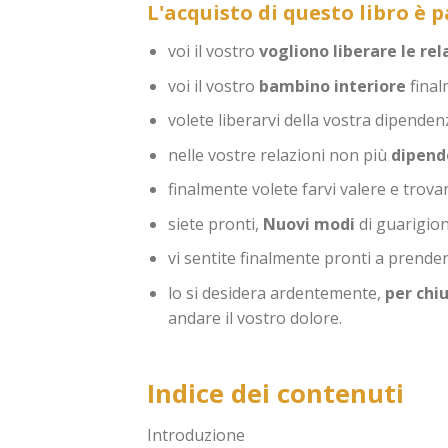
L'acquisto di questo libro è 
voi il vostro
vogliono liberare le rel
voi il vostro
bambino interiore
fina
volete liberarvi della vostra dipenden
nelle vostre relazioni non più
dipende
finalmente volete farvi valere e trovare
siete pronti,
Nuovi modi
di guarigion
vi sentite finalmente pronti a prendere
lo si desidera ardentemente,
per chi
andare il vostro dolore.
Indice dei contenuti
Introduzione