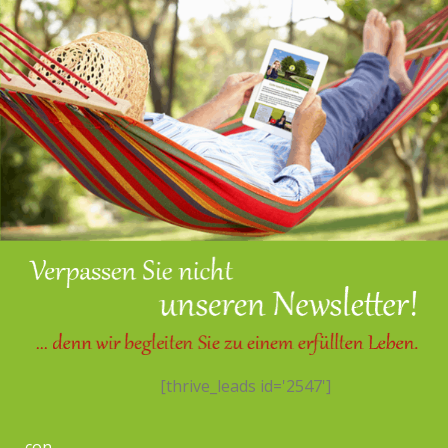
[thrive_leads id='2547']
con...