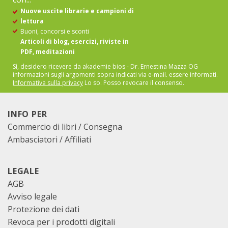
Nuove uscite librarie e campioni di
lettura
Buoni, concorsi e sconti
Articoli di blog, esercizi, riviste in
PDF, meditazioni
Sì, desidero ricevere da akademie bios - Dr. Ernestina Mazza OG
informazioni sugli argomenti sopra indicati via e-mail.
essere informati.
Informativa sulla privacy
Lo so. Posso revocare il consenso.
INFO PER
Commercio di libri / Consegna
Ambasciatori / Affiliati
LEGALE
AGB
Avviso legale
Protezione dei dati
Revoca per i prodotti digitali