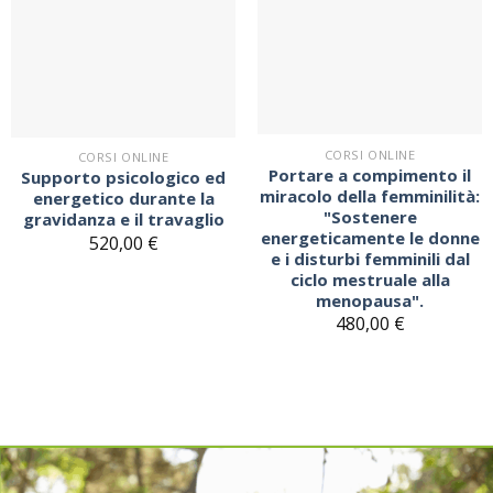
Sul
Sul
blocco
blocco
note
note
CORSI ONLINE
CORSI ONLINE
Portare a compimento il
Supporto psicologico ed
miracolo della femminilità:
energetico durante la
"Sostenere
gravidanza e il travaglio
energeticamente le donne
520,00
€
e i disturbi femminili dal
ciclo mestruale alla
menopausa".
480,00
€