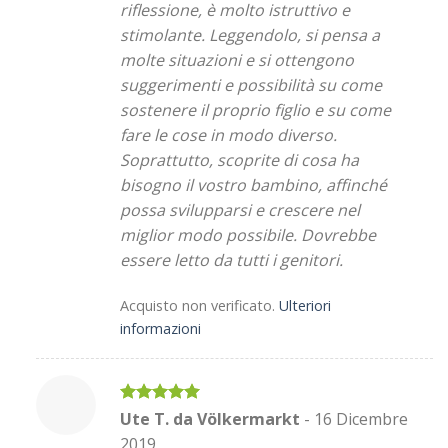
riflessione, è molto istruttivo e
stimolante. Leggendolo, si pensa a
molte situazioni e si ottengono
suggerimenti e possibilità su come
sostenere il proprio figlio e su come
fare le cose in modo diverso.
Soprattutto, scoprite di cosa ha
bisogno il vostro bambino, affinché
possa svilupparsi e crescere nel
miglior modo possibile. Dovrebbe
essere letto da tutti i genitori.
Acquisto non verificato.
Ulteriori
informazioni
Valutato
5
Ute T. da Völkermarkt
-
16 Dicembre
su 5
2019