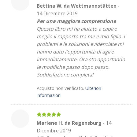
Valutato
5
Bettina W. da Wettmannstätten
-
su 5
14 Dicembre 2019
Per una maggiore comprensione
Questo libro mi ha aiutato a capire
meglio il rapporto tra me e mio figlio. I
problemi e le soluzioni evidenziate mi
hanno dato l'opportunità di agire
immediatamente. Ora sto apportando
le modifiche passo dopo passo.
Soddisfazione completa!
Acquisto non verificato.
Ulteriori
informazioni
Valutato
5
Marlene H. da Regensburg
-
14
su 5
Dicembre 2019