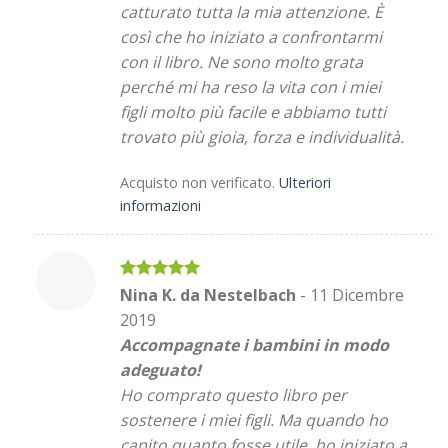
catturato tutta la mia attenzione. È
così che ho iniziato a confrontarmi
con il libro. Ne sono molto grata
perché mi ha reso la vita con i miei
figli molto più facile e abbiamo tutti
trovato più gioia, forza e individualità.
Acquisto non verificato.
Ulteriori
informazioni
Valutato
5
Nina K. da Nestelbach
-
11 Dicembre
su 5
2019
Accompagnate i bambini in modo
adeguato!
Ho comprato questo libro per
sostenere i miei figli. Ma quando ho
capito quanto fosse utile, ho iniziato a