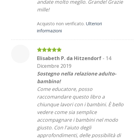
andate molto meglio. Grande! Grazie
mille!
Acquisto non verificato.
Ulteriori
informazioni
Valutato
5
Elisabeth P. da Hitzendorf
-
14
su 5
Dicembre 2019
Sostegno nella relazione adulto-
bambino!
Come educatore, posso
raccomandare questo libro a
chiunque lavori con i bambini. È bello
vedere come sia semplice
accompagnare i bambini nel modo
giusto. Con l'aiuto degli
approfondimenti, delle possibilità di