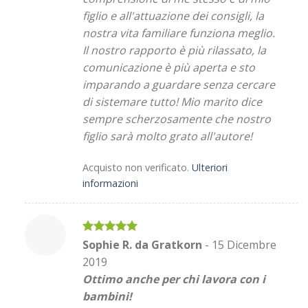
figlio e all'attuazione dei consigli, la
nostra vita familiare funziona meglio.
Il nostro rapporto è più rilassato, la
comunicazione è più aperta e sto
imparando a guardare senza cercare
di sistemare tutto! Mio marito dice
sempre scherzosamente che nostro
figlio sarà molto grato all'autore!
Acquisto non verificato.
Ulteriori
informazioni
Valutato
5
Sophie R. da Gratkorn
-
15 Dicembre
su 5
2019
Ottimo anche per chi lavora con i
bambini!