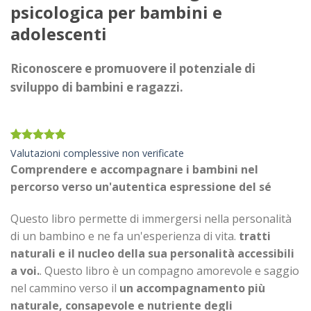
psicologica per bambini e
adolescenti
Riconoscere e promuovere il potenziale di
sviluppo di bambini e ragazzi.
Valutato
33
Valutazioni complessive non verificate
4.88
su 5
Comprendere e accompagnare i bambini nel
su base di
recensioni
percorso verso un'autentica espressione del sé
Questo libro permette di immergersi nella personalità
di un bambino e ne fa un'esperienza di vita.
tratti
naturali e il nucleo della sua personalità accessibili
a voi.
. Questo libro è un compagno amorevole e saggio
nel cammino verso il
un accompagnamento più
naturale, consapevole e nutriente degli