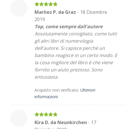
Valutato
5
Marlies P. da Graz
-
18 Dicembre
su 5
2019
Top, come sempre dall'autore
Assolutamente consigliato, come tutti
gli altri libri di numerologia
dell'autore. Si capisce perché un
bambino reagisce in un certo modo. E
la cosa migliore del libro è che viene
fornito un aiuto prezioso. Sono
entusiasta.
Acquisto non verificato.
Ulteriori
informazioni
Valutato
5
Kira D. da Neunkirchen
-
17
su 5