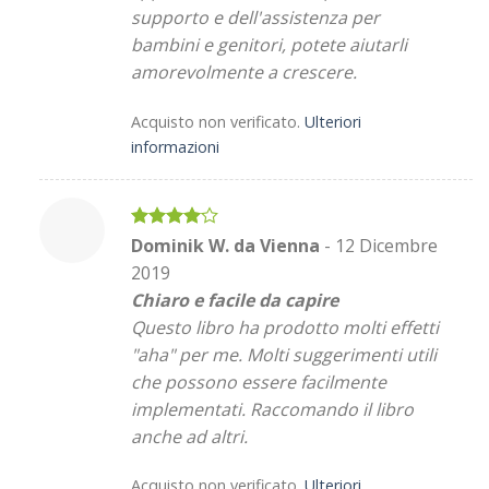
supporto e dell'assistenza per
bambini e genitori, potete aiutarli
amorevolmente a crescere.
Acquisto non verificato.
Ulteriori
informazioni
Valutato
Dominik W. da Vienna
-
12 Dicembre
4
su 5
2019
Chiaro e facile da capire
Questo libro ha prodotto molti effetti
"aha" per me. Molti suggerimenti utili
che possono essere facilmente
implementati. Raccomando il libro
anche ad altri.
Acquisto non verificato.
Ulteriori