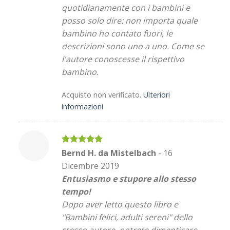
quotidianamente con i bambini e
posso solo dire: non importa quale
bambino ho contato fuori, le
descrizioni sono uno a uno. Come se
l'autore conoscesse il rispettivo
bambino.
Acquisto non verificato.
Ulteriori
informazioni
Valutato
5
Bernd H. da Mistelbach
-
16
su 5
Dicembre 2019
Entusiasmo e stupore allo stesso
tempo!
Dopo aver letto questo libro e
"Bambini felici, adulti sereni" dello
stesso autore, potrete dimenticare