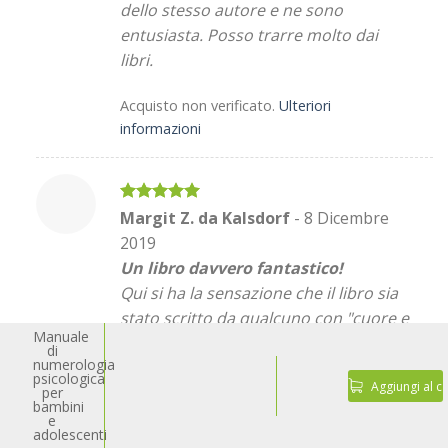
dello stesso autore e ne sono
entusiasta. Posso trarre molto dai
libri.
Acquisto non verificato.
Ulteriori
informazioni
Valutato
5
Margit Z. da Kalsdorf
-
8 Dicembre
su 5
2019
Un libro davvero fantastico!
Qui si ha la sensazione che il libro sia
stato scritto da qualcuno con "cuore e
Manuale
cervello". Non da uno di quegli
di
numerologia
"psicologi" che si limitano a menare il
psicologica
Aggiungi al ca
can per l'aia, ma da qualcuno che va
per
bambini
davvero al cuore dei problemi! E in
e
adolescenti
modo tale che possiate portare con