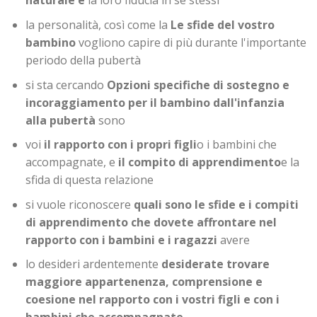
naturale e
la loro fiducia in se stessi
la personalità, così come la
Le sfide del vostro
bambino
vogliono capire di più durante l'importante
periodo della pubertà
si sta cercando
Opzioni specifiche di sostegno e
incoraggiamento per il bambino dall'infanzia
alla pubertà
sono
voi
il rapporto con i propri figli
o i bambini che
accompagnate, e
il compito di apprendimento
e la
sfida di questa relazione
si vuole riconoscere
quali sono le sfide e i compiti
di apprendimento che dovete affrontare nel
rapporto con i bambini e i ragazzi
avere
lo desideri ardentemente
desiderate trovare
maggiore appartenenza, comprensione e
coesione nel rapporto con i vostri figli e con i