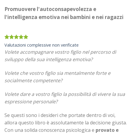
Promuovere l'autoconsapevolezza e
l'intelligenza emotiva nei bambini e nei ragazzi
Valutato
25
Valutazioni complessive non verificate
4.92
su 5
Volete accompagnare vostro figlio nel percorso di
su base di
recensioni
sviluppo della sua intelligenza emotiva?
Volete che vostro figlio sia mentalmente forte e
socialmente competente?
Volete dare a vostro figlio la possibilità di vivere la sua
espressione personale?
Se questi sono i desideri che portate dentro di voi,
allora questo libro è assolutamente la decisione giusta.
Con una solida conoscenza psicologica e
provato e