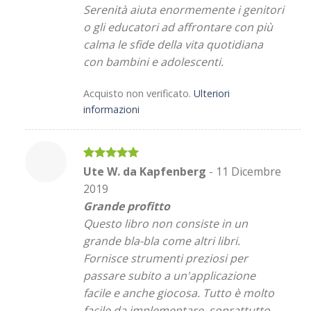
Serenità aiuta enormemente i genitori
o gli educatori ad affrontare con più
calma le sfide della vita quotidiana
con bambini e adolescenti.
Acquisto non verificato.
Ulteriori
informazioni
Valutato
5
Ute W. da Kapfenberg
-
11 Dicembre
su 5
2019
Grande profitto
Questo libro non consiste in un
grande bla-bla come altri libri.
Fornisce strumenti preziosi per
passare subito a un'applicazione
facile e anche giocosa. Tutto è molto
facile da implementare, soprattutto