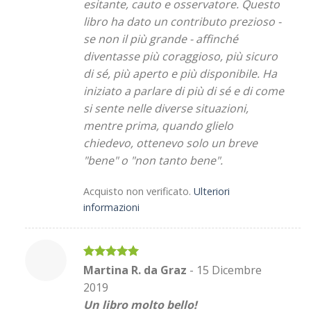
esitante, cauto e osservatore. Questo
libro ha dato un contributo prezioso -
se non il più grande - affinché
diventasse più coraggioso, più sicuro
di sé, più aperto e più disponibile. Ha
iniziato a parlare di più di sé e di come
si sente nelle diverse situazioni,
mentre prima, quando glielo
chiedevo, ottenevo solo un breve
"bene" o "non tanto bene".
Acquisto non verificato.
Ulteriori
informazioni
Valutato
5
Martina R. da Graz
-
15 Dicembre
su 5
2019
Un libro molto bello!