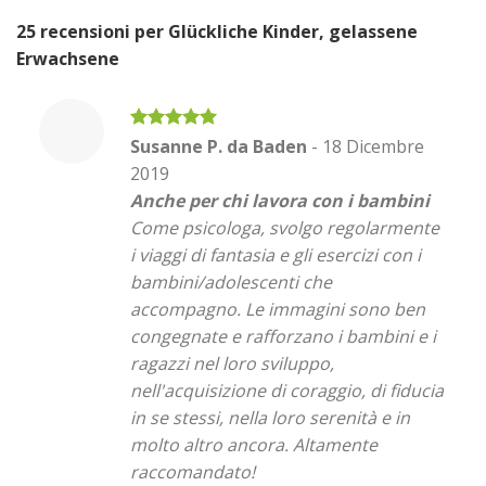
25 recensioni per
Glückliche Kinder, gelassene
Erwachsene
Valutato
5
Susanne P. da Baden
-
18 Dicembre
su 5
2019
Anche per chi lavora con i bambini
Come psicologa, svolgo regolarmente
i viaggi di fantasia e gli esercizi con i
bambini/adolescenti che
accompagno. Le immagini sono ben
congegnate e rafforzano i bambini e i
ragazzi nel loro sviluppo,
nell'acquisizione di coraggio, di fiducia
in se stessi, nella loro serenità e in
molto altro ancora. Altamente
raccomandato!