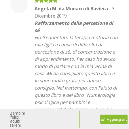
Valutato
5
Angela M. da Monaco di Baviera
-
3
su 5
Dicembre 2019
Rafforzamento della percezione di
sé
Ho frequentato la terapia motoria con
mia figlia a causa di difficoltà di
percezione di sé, di concentrazione e
di apprendimento. Per caso ho avuto
modo di parlare con la mia vicina di
casa. Mi ha consigliato questo libro e
le sono molto grata per questo
consiglio. Nel frattempo, con l'aiuto di
questo libro e del libro "Numerologia
psicologica per bambini e
adolescenti" dello stesso autore, ho
Bambini
anche scoperto la causa di tutte le
felici,
Aggiungi al ca
adulti
difficoltà di mia figlia. I viaggi di
sereni