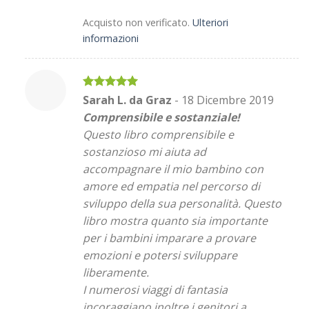
Acquisto non verificato.
Ulteriori
informazioni
Valutato
5
Sarah L. da Graz
-
18 Dicembre 2019
su 5
Comprensibile e sostanziale!
Questo libro comprensibile e
sostanzioso mi aiuta ad
accompagnare il mio bambino con
amore ed empatia nel percorso di
sviluppo della sua personalità. Questo
libro mostra quanto sia importante
per i bambini imparare a provare
emozioni e potersi sviluppare
liberamente.
I numerosi viaggi di fantasia
incoraggiano inoltre i genitori a