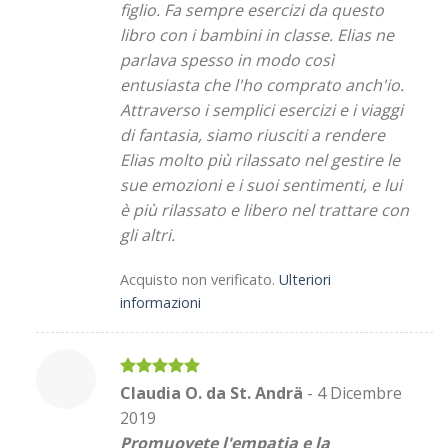
figlio. Fa sempre esercizi da questo
libro con i bambini in classe. Elias ne
parlava spesso in modo così
entusiasta che l'ho comprato anch'io.
Attraverso i semplici esercizi e i viaggi
di fantasia, siamo riusciti a rendere
Elias molto più rilassato nel gestire le
sue emozioni e i suoi sentimenti, e lui
è più rilassato e libero nel trattare con
gli altri.
Acquisto non verificato.
Ulteriori
informazioni
Valutato
5
Claudia O. da St. Andrä
-
4 Dicembre
su 5
2019
Promuovete l'empatia e la