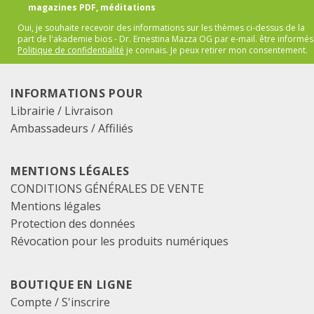
magazines PDF, méditations
Oui, je souhaite recevoir des informations sur les thèmes ci-dessus de la
part de l'akademie bios - Dr. Ernestina Mazza OG par e-mail.
être informés
Politique de confidentialité
je connais. Je peux retirer mon consentement.
INFORMATIONS POUR
Librairie / Livraison
Ambassadeurs / Affiliés
MENTIONS LÉGALES
CONDITIONS GÉNÉRALES DE VENTE
Mentions légales
Protection des données
Révocation pour les produits numériques
BOUTIQUE EN LIGNE
Compte / S'inscrire