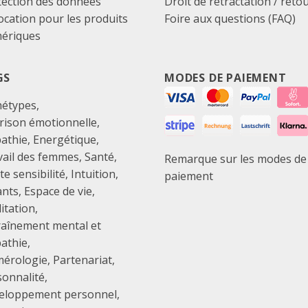
tection des données
Droit de rétractation / reto
cation pour les produits
Foire aux questions (FAQ)
ériques
GS
MODES DE PAIEMENT
hétypes
rison émotionnelle
athie
Energétique
vail des femmes
Santé
Remarque sur les modes de
e sensibilité
Intuition
paiement
ants
Espace de vie
itation
raînement mental et
athie
érologie
Partenariat
sonnalité
eloppement personnel