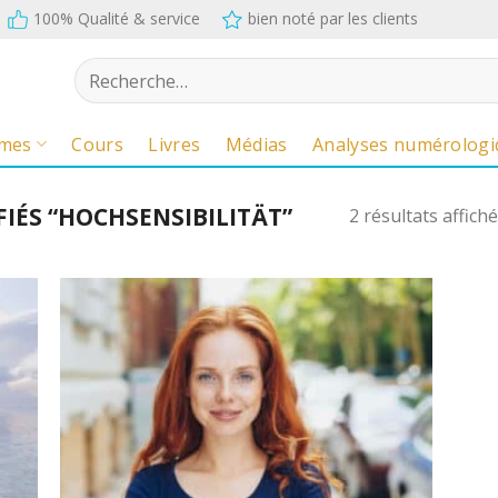
100% Qualité & service
bien noté par les clients
Recherche
pour :
mes
Cours
Livres
Médias
Analyses numérologi
FIÉS “HOCHSENSIBILITÄT”
2 résultats affich
uter
Ajouter
u
au
mo
mémo