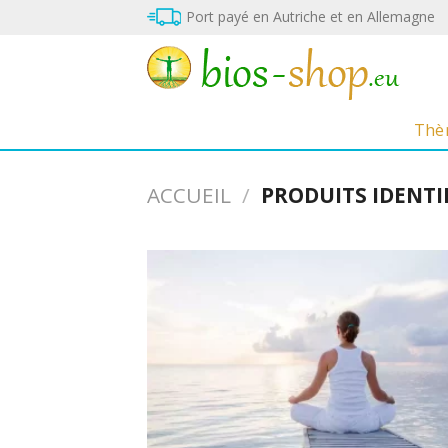
Skip
Port payé en Autriche et en Allemagne
to
content
Thè
ACCUEIL
/
PRODUITS IDENTI
Ajo
a
mé