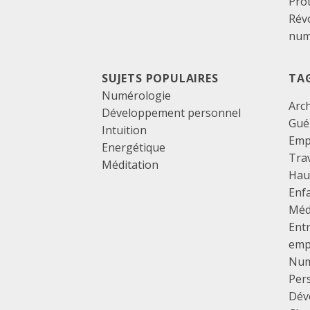
Pro
Révo
num
SUJETS POPULAIRES
TA
Numérologie
Arc
Développement personnel
Gué
Intuition
Emp
Energétique
Tra
Méditation
Haut
Enf
Méd
Ent
emp
Num
Per
Dév