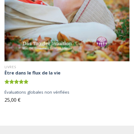
LIVRES
Être dans le flux de la vie
Note
4.92
Évaluations globales non vérifiées
sur 5
25,00
€