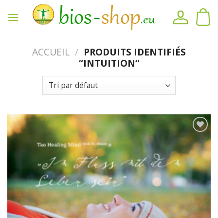
Skip
to
content
ACCUEIL
/
PRODUITS IDENTIFIÉS
“INTUITION”
Ajouter
au
mémo