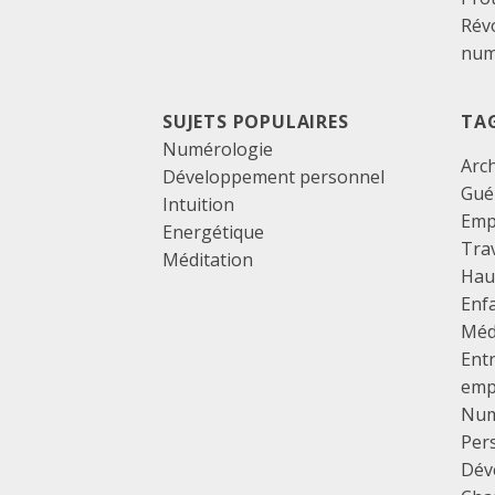
Révo
num
SUJETS POPULAIRES
TA
Numérologie
Arc
Développement personnel
Gué
Intuition
Emp
Energétique
Tra
Méditation
Haut
Enf
Méd
Ent
emp
Num
Per
Dév