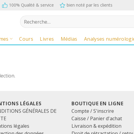
100% Qualité & service
bien noté par les clients
Recherche
pour :
mes
Cours
Livres
Médias
Analyses numérologi
ection.
NTIONS LÉGALES
BOUTIQUE EN LIGNE
DITIONS GÉNÉRALES DE
Compte / S'inscrire
NTE
Caisse
/
Panier d'achat
tions légales
Livraison & expédition
tection des données
Droit de rétractation / reto