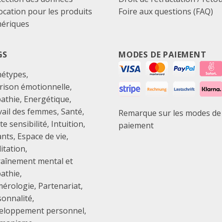
cation pour les produits
Foire aux questions (FAQ)
ériques
GS
MODES DE PAIEMENT
hétypes
rison émotionnelle
athie
Energétique
vail des femmes
Santé
Remarque sur les modes de
e sensibilité
Intuition
paiement
ants
Espace de vie
itation
raînement mental et
athie
érologie
Partenariat
sonnalité
eloppement personnel