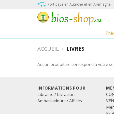
Skip
Port payé en Autriche et en Allemagne
to
content
Thè
ACCUEIL
/
LIVRES
Aucun produit ne correspond à votre sél
INFORMATIONS POUR
ME
Librairie / Livraison
CON
Ambassadeurs / Affiliés
VE
Men
Pro