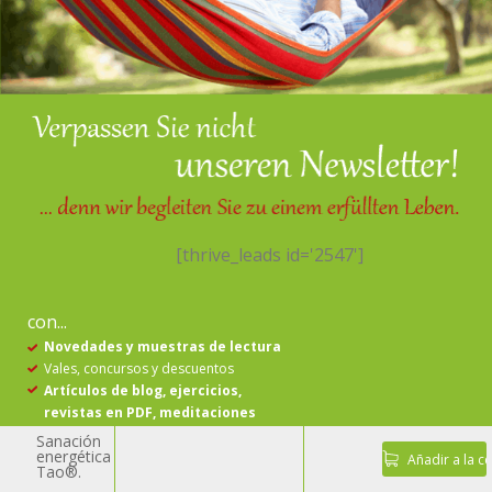
[thrive_leads id='2547']
con...
Novedades y muestras de lectura
Vales, concursos y descuentos
Artículos de blog, ejercicios,
revistas en PDF, meditaciones
Sanación
Sí, deseo recibir información sobre los temas arriba mencionados de
energética
Añadir a la ce
akademie bios - Dra. Ernestina Mazza OG por correo electrónico.
estar
Tao®.
informado.
Política de privacidad
Lo sé, lo sé. Puedo revocar el