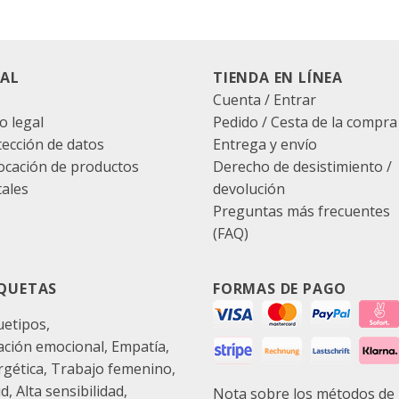
GAL
TIENDA EN LÍNEA
B
Cuenta / Entrar
o legal
Pedido
/
Cesta de la compra
tección de datos
Entrega y envío
ocación de productos
Derecho de desistimiento /
tales
devolución
Preguntas más frecuentes
(FAQ)
IQUETAS
FORMAS DE PAGO
uetipos
ación emocional
Empatía
rgética
Trabajo femenino
ud
Alta sensibilidad
Nota sobre los métodos de