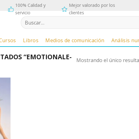
100% Calidad y
Mejor valorado por los
servicio
clientes
Buscar
por:
Cursos
Libros
Medios de comunicación
Análisis n
TADOS “EMOTIONALE-
Mostrando el único result
n el
loc
de
otas