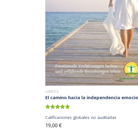
LIBROS
El camino hacia la independencia emocio
Valorado
Calificaciones globales no auditadas
en
4.90
de
5
19,00
€