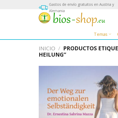
Ir
Gastos de envío gratuitos en Austria y
al
Alemania
contenido
Temas
INICIO
/
PRODUCTOS ETIQUE
HEILUNG”
E
b
n