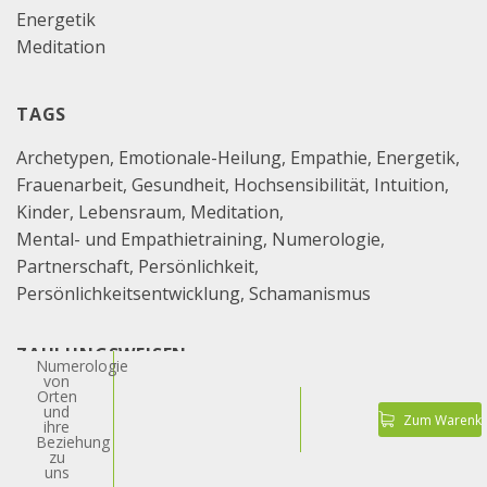
Energetik
Meditation
TAGS
Archetypen
Emotionale-Heilung
Empathie
Energetik
Frauenarbeit
Gesundheit
Hochsensibilität
Intuition
Kinder
Lebensraum
Meditation
Mental- und Empathietraining
Numerologie
Partnerschaft
Persönlichkeit
Persönlichkeitsentwicklung
Schamanismus
ZAHLUNGSWEISEN
Numerologie
von
Orten
und
Zum Warenko
ihre
Beziehung
zu
uns
Hinweis zu Zahlungsweisen