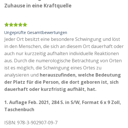
Zuhause in eine Kraftquelle
Bewertet
1
Ungeprüfte Gesamtbewertungen
mit
5.00
Jeder Ort besitzt eine besondere Schwingung und löst
von 5,
basierend
in den Menschen, die sich an diesem Ort dauerhaft oder
auf
auch nur kurzzeitig aufhalten individuelle Reaktionen
Kundenbewertung
aus. Durch die numerologische Betrachtung von Orten
ist es möglich, die Schwingung eines Ortes zu
analysieren und
herauszufinden, welche Bedeutung
der Platz für die Person, die dort geboren ist, sich
dauerhaft oder kurzfristig aufhält, hat.
1. Auflage Feb. 2021, 284 S. in S/W, Format 6 x 9 Zoll,
Taschenbuch
ISBN: 978-3-902907-09-7