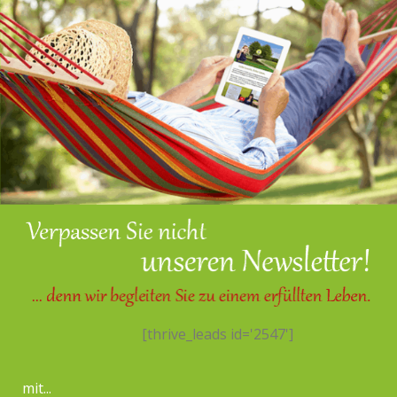
[thrive_leads id='2547']
mit...