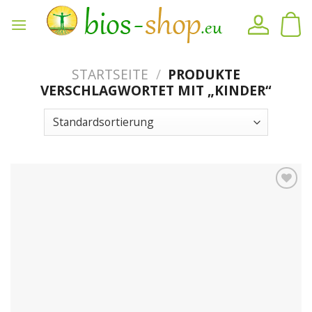
Zum
Inhalt
springen
STARTSEITE
/
PRODUKTE
VERSCHLAGWORTET MIT „KINDER“
Auf
den
Merkzettel