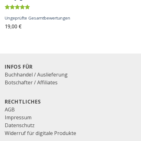
Bewertet
Ungeprüfte Gesamtbewertungen
mit
4.88
von 5
19,00
€
INFOS FÜR
Buchhandel / Auslieferung
Botschafter / Affiliates
RECHTLICHES
AGB
Impressum
Datenschutz
Widerruf für digitale Produkte