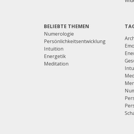
Wide
BELIEBTE THEMEN
TA
Numerologie
Arc
Persönlichkeitsentwicklung
Emo
Intuition
Ene
Energetik
Ges
Meditation
Intu
Med
Men
Num
Pers
Per
Sch