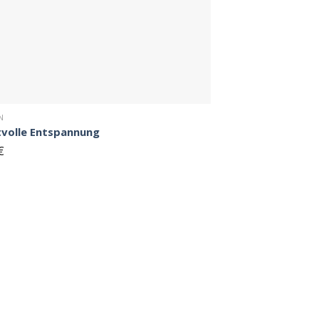
N
tvolle Entspannung
€