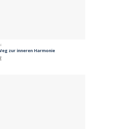
N
Weg zur inneren Harmonie
€
Auf
den
Merkzettel