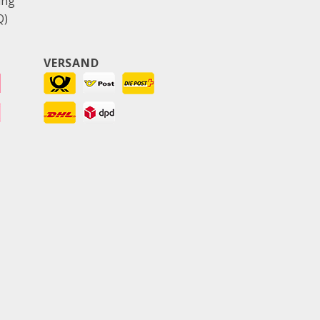
ung
Q)
VERSAND