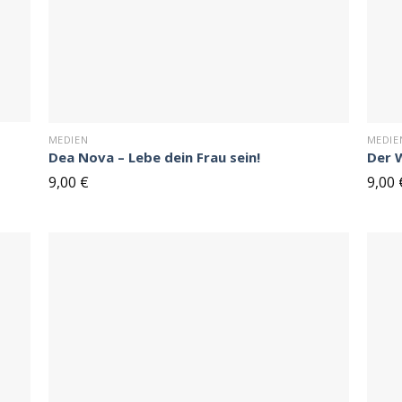
MEDIEN
MEDIE
Dea Nova – Lebe dein Frau sein!
Der 
9,00
€
9,00
Auf
Auf
n
den
ttel
Merkzettel