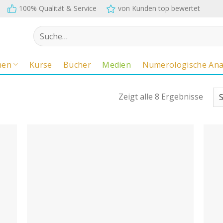
100% Qualität & Service
von Kunden top bewertet
Suche
nach:
men
Kurse
Bücher
Medien
Numerologische Ana
Zeigt alle 8 Ergebnisse
Auf
Auf
n
den
ttel
Merkzettel