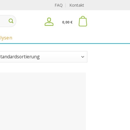
FAQ
Kontakt
0,00
€
lysen
Auf
den
Merkzettel