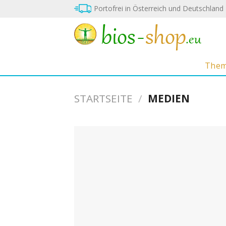
Zum
Portofrei in Österreich und Deutschland
Inhalt
springen
The
STARTSEITE
/
MEDIEN
de
Merkze