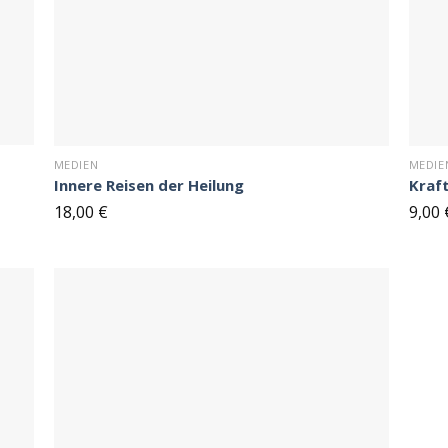
MEDIEN
MEDIE
Innere Reisen der Heilung
Kraf
18,00
€
9,00
Auf
Auf
n
den
ttel
Merkzettel