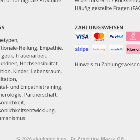
rruf für digitale Produkte
Widerrufsrecht / Rücksend
Häufig gestellte Fragen (FA
GS
ZAHLUNGSWEISEN
hetypen
tionale-Heilung
Empathie
rgetik
Frauenarbeit
undheit
Hochsensibilität
Hinweis zu Zahlungsweisen
ition
Kinder
Lebensraum
itation
tal- und Empathietraining
erologie
Partnerschaft
önlichkeit
sönlichkeitsentwicklung
amanismus
© 2026
akademie bios - Dr. Ernestina Mazza OG