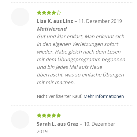
Bewertet
Lisa K. aus Linz
–
11. Dezember 2019
mit
4
Motivierend
von 5
Gut und klar erklärt. Man erkennt sich
in den eigenen Verletzungen sofort
wieder. Habe gleich nach dem Lesen
mit dem Übungsprogramm begonnen
und bin jedes Mal aufs Neue
überrascht, was so einfache Übungen
mit mir machen.
Nicht verifizierter Kauf.
Mehr Informationen
Bewertet
Sarah L. aus Graz
–
10. Dezember
mit
5
von
2019
5