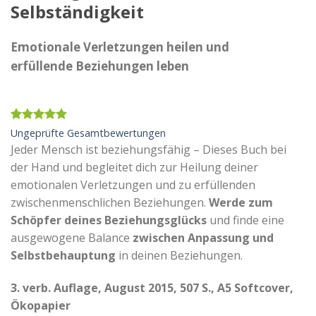
Selbständigkeit
Emotionale Verletzungen heilen und
erfüllende Beziehungen leben
Bewertet
21
Ungeprüfte Gesamtbewertungen
mit
4.90
Jeder Mensch ist beziehungsfähig – Dieses Buch bei
von 5,
basierend
der Hand und begleitet dich zur Heilung deiner
auf
emotionalen Verletzungen und zu erfüllenden
Kundenbewertungen
zwischenmenschlichen Beziehungen.
Werde zum
Schöpfer deines Beziehungsglücks
und finde eine
ausgewogene Balance
zwischen Anpassung und
Selbstbehauptung
in deinen Beziehungen.
3. verb. Auflage, August 2015, 507 S., A5 Softcover,
Ökopapier