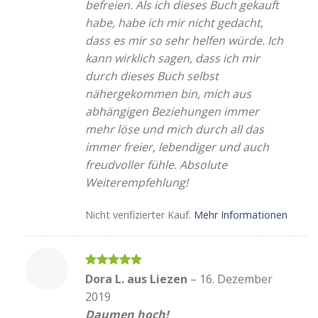
befreien. Als ich dieses Buch gekauft
habe, habe ich mir nicht gedacht,
dass es mir so sehr helfen würde. Ich
kann wirklich sagen, dass ich mir
durch dieses Buch selbst
nähergekommen bin, mich aus
abhängigen Beziehungen immer
mehr löse und mich durch all das
immer freier, lebendiger und auch
freudvoller fühle. Absolute
Weiterempfehlung!
Nicht verifizierter Kauf.
Mehr Informationen
Bewertet
Dora L. aus Liezen
–
16. Dezember
mit
5
von
2019
5
Daumen hoch!