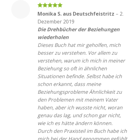
Bewertet
Monika S. aus Deutschfeistritz
–
2.
mit
5
von
Dezember 2019
5
Die Drehbücher der Beziehungen
wiederholen
Dieses Buch hat mir geholfen, mich
besser zu verstehen. Vor allem zu
verstehen, warum ich mich in meiner
Beziehung so oft in ähnlichen
Situationen befinde. Selbst habe ich
schon erkannt, dass meine
Beziehungsprobleme Ähnlichkeit zu
den Problemen mit meinem Vater
haben, aber ich wusste nicht, woran
genau das lag, und schon gar nicht,
wie ich es hätte ändern können.
Durch den Praxisteil im Buch habe ich
mich bei der Hand genommen gefühlt