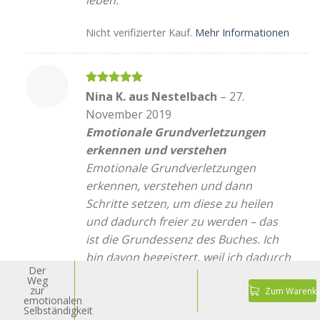
Nicht verifizierter Kauf.
Mehr Informationen
Bewertet
Nina K. aus Nestelbach
–
27.
mit
5
von
November 2019
5
Emotionale Grundverletzungen
erkennen und verstehen
Emotionale Grundverletzungen
erkennen, verstehen und dann
Schritte setzen, um diese zu heilen
und dadurch freier zu werden – das
ist die Grundessenz des Buches. Ich
bin davon begeistert, weil ich dadurch
Der
nicht mehr in meinen alten Mustern
Weg
zur
Zum Warenko
gefangen bin, aus denen ich mich
emotionalen
allein nicht befreien konnte. Sehr zu
Selbständigkeit