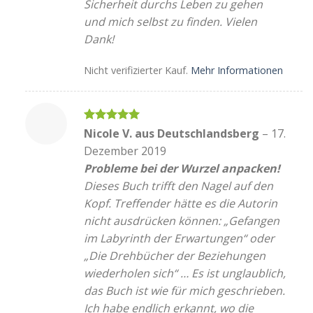
Sicherheit durchs Leben zu gehen
und mich selbst zu finden. Vielen
Dank!
Nicht verifizierter Kauf.
Mehr Informationen
Bewertet
Nicole V. aus Deutschlandsberg
–
17.
mit
5
von
Dezember 2019
5
Probleme bei der Wurzel anpacken!
Dieses Buch trifft den Nagel auf den
Kopf. Treffender hätte es die Autorin
nicht ausdrücken können: „Gefangen
im Labyrinth der Erwartungen“ oder
„Die Drehbücher der Beziehungen
wiederholen sich“ … Es ist unglaublich,
das Buch ist wie für mich geschrieben.
Ich habe endlich erkannt, wo die