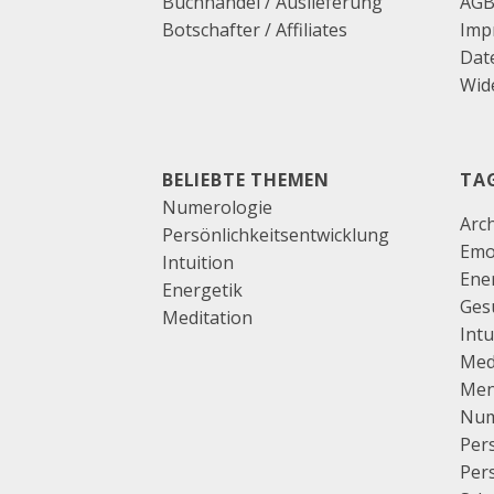
Buchhandel / Auslieferung
AG
Botschafter / Affiliates
Imp
Dat
Wide
BELIEBTE THEMEN
TA
Numerologie
Arc
Persönlichkeitsentwicklung
Emo
Intuition
Ene
Energetik
Ges
Meditation
Intu
Med
Men
Num
Pers
Per