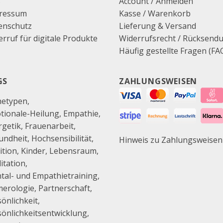
B
Account / Anmelden
ressum
Kasse
/
Warenkorb
enschutz
Lieferung & Versand
rruf für digitale Produkte
Widerrufsrecht / Rücksend
Häufig gestellte Fragen (FA
GS
ZAHLUNGSWEISEN
hetypen
tionale-Heilung
Empathie
rgetik
Frauenarbeit
undheit
Hochsensibilität
Hinweis zu Zahlungsweisen
ition
Kinder
Lebensraum
itation
tal- und Empathietraining
erologie
Partnerschaft
önlichkeit
sönlichkeitsentwicklung