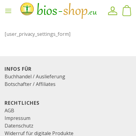
Zum
Inhalt
springen
[user_privacy_settings_form]
INFOS FÜR
Buchhandel / Auslieferung
Botschafter / Affiliates
RECHTLICHES
AGB
Impressum
Datenschutz
Widerruf für digitale Produkte