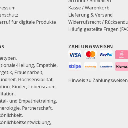
B
Account / Anmelden
ressum
Kasse
/
Warenkorb
enschutz
Lieferung & Versand
rruf für digitale Produkte
Widerrufsrecht / Rücksend
Häufig gestellte Fragen (FA
GS
ZAHLUNGSWEISEN
hetypen
tionale-Heilung
Empathie
rgetik
Frauenarbeit
undheit
Hochsensibilität
Hinweis zu Zahlungsweisen
ition
Kinder
Lebensraum
itation
tal- und Empathietraining
erologie
Partnerschaft
önlichkeit
sönlichkeitsentwicklung