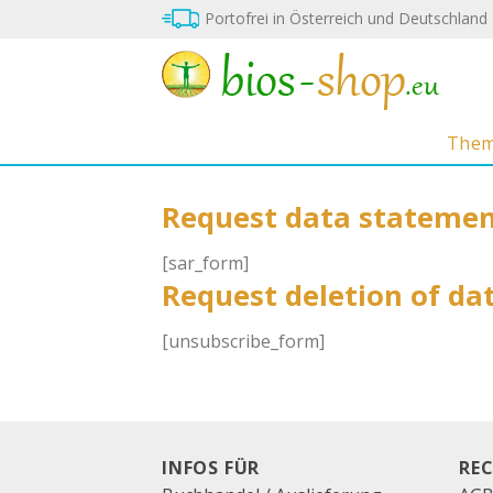
Zum
Portofrei in Österreich und Deutschland
Inhalt
springen
The
Request data stateme
[sar_form]
Request deletion of da
[unsubscribe_form]
INFOS FÜR
RE