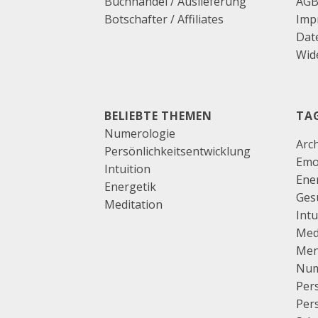
Buchhandel / Auslieferung
AG
Botschafter / Affiliates
Imp
Dat
Wide
BELIEBTE THEMEN
TA
Numerologie
Arc
Persönlichkeitsentwicklung
Emo
Intuition
Ene
Energetik
Ges
Meditation
Intu
Med
Men
Num
Pers
Per